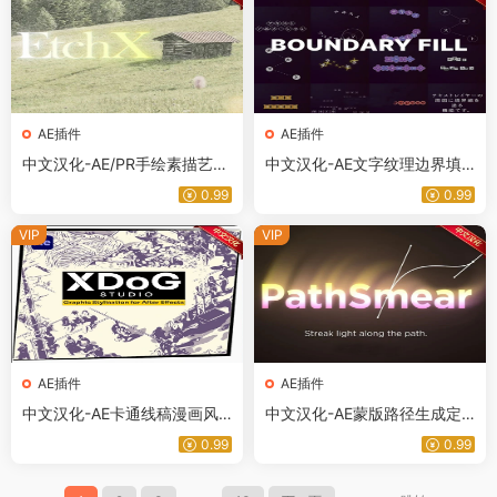
AE插件
AE插件
中文汉化-AE/PR手绘素描艺术
中文汉化-AE文字纹理边界填
线条效果插件 EtchX V1.0.0 W
充动画插件 Boundary Fill 3.2.
0.99
0.99
in/Mac
0 Win
VIP
VIP
AE插件
AE插件
中文汉化-AE卡通线稿漫画风
中文汉化-AE蒙版路径生成定
格化特效插件 XDoG Studio V
向拖尾发光光效插件 PathSme
0.99
0.99
1.0.0 Win
ar v1.0 Win/Mac + 使用教程