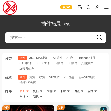
插件拓展
97篇
全部
3DS MAX插件
AE插件
AI插件
Blender插件
分类
C4D插件
FCPX插件
PR插件
PS插件
其他插件
达芬奇插件
全部
免费
收费
VIP免费
VIP优惠
包年VIP免费
价格
终身VIP免费
排序
最新
更新
推荐
下载
浏览
点赞
评论
随机
VIP
VIP