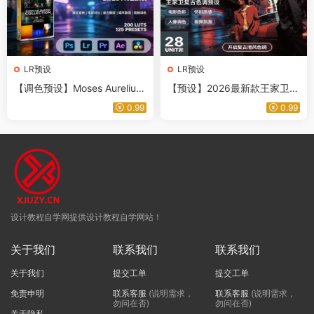
LR预设
LR预设
【调色预设】Moses Aurelius
【预设】2026最新款王家卫电
325款经典复古电影胶片人像
影复古色调港风街拍FCPX/P
0.99
0.99
旅拍生活摄影调色LUT及Light
R/DR/LR/PS配置文件预设
room预设 Aurelius Master Co
llection – 200 LUTs & 125 Pr
esets
设计教程自学网提供设计教程自学网站！
关于我们
联系我们
联系我们
关于我们
提交工单
提交工单
免责申明
联系客服
(说明需求，
联系客服
(说明需求，
勿问在否)
勿问在否)
关于隐私