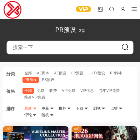
PR预设
2篇
全部
AE脚本
AE预设
LR预设
LUTs预设
PR脚本
分类
PR预设
PS预设
全部
免费
收费
VIP免费
VIP优惠
包年VIP免费
价格
终身VIP免费
排序
最新
更新
推荐
下载
浏览
点赞
评论
随机
VIP
VIP