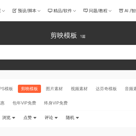
展
预设/脚本
精品/软件
问题/教程
AI /
剪映模板
1篇
PS模板
剪映模板
图片素材
视频素材
达芬奇模板
音频
优惠
包年VIP免费
终身VIP免费
浏览
点赞
评论
随机