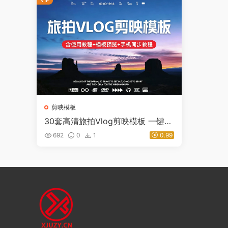
剪映模板
30套高清旅拍Vlog剪映模板 一键套
用 轻松制作旅行短视频 含使用教程
692
0
1
0.99
+模板预览+手机同步教程