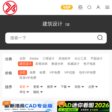
建筑设计
2篇
全部
Adobe
三维设计
其他软件
办公工具
平面设计
分类
建筑设计
影视动画
数据分析
机械设计
电子电路
全部
免费
收费
VIP免费
VIP优惠
包年VIP免费
价格
终身VIP免费
排序
最新
更新
推荐
下载
浏览
点赞
评论
随机
VIP
VIP