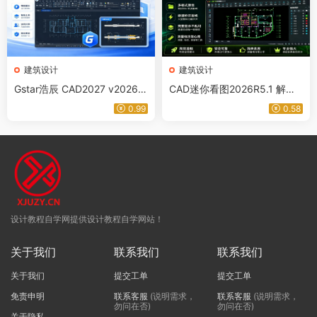
建筑设计
建筑设计
Gstar浩辰 CAD2027 v2026.0
CAD迷你看图2026R5.1 解锁
4.29 专业版激活安装 含配套
版 解锁会员图库 批量打印 CA
0.99
0.58
视频教程 解放双手 全功能版
D看图神器！30+格式秒开，
专业功能全免费
设计教程自学网提供设计教程自学网站！
关于我们
联系我们
联系我们
关于我们
提交工单
提交工单
免责申明
联系客服
(说明需求，
联系客服
(说明需求，
勿问在否)
勿问在否)
关于隐私