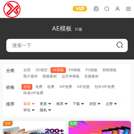
AE模板
21篇
全部
3D模型
AE模板
PR模板
PS模板
剪映模板
分类
图片素材
视频素材
达芬奇模板
音频素材
全部
免费
收费
VIP免费
VIP优惠
包年VIP免费
价格
终身VIP免费
排序
最新
更新
推荐
下载
浏览
点赞
评论
随机
VIP
免费