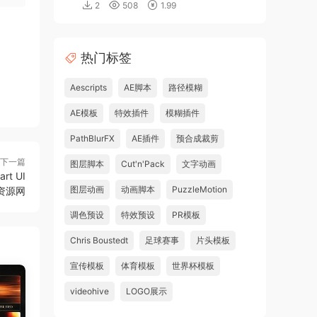
2
508
1.99
热门标签
Aescripts
AE脚本
路径模糊
AE模板
特效插件
模糊插件
PathBlurFX
AE插件
预合成裁剪
下一篇
图层脚本
Cut'n'Pack
文字动画
t UI
图层动画
动画脚本
PuzzleMotion
星聚资源网
调色预设
特效预设
PR模板
Chris Boustedt
足球赛事
片头模板
宣传模板
体育模板
世界杯模板
videohive
LOGO展示