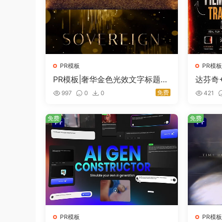
PR模板
PR模板
PR模板|奢华金色光效文字标题揭
达芬奇+
晓动画 Luxury Gold Text Revea
标记转场模
免费
997
0
0
421
l
Film M
免费
免费
PR模板
PR模板