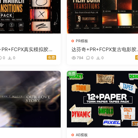
PR模板
PR+FCPX真实模拟胶片
达芬奇+PR+FCPX复古电影胶
板 Authentic Analog
灼烧漏光灰尘颗粒转场模板 Ret
免费
0
0
794
0
0
arker Transitions Pack
o Film Burn Transitions 4K
免费
AE模板