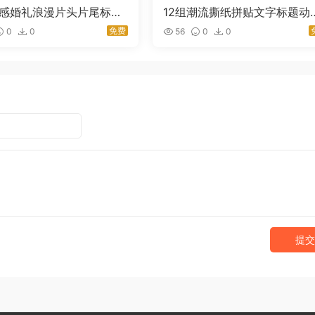
影感婚礼浪漫片头片尾标题
12组潮流撕纸拼贴文字标题动
Wedding Romantic Tit
E/PR模板 Torn Paper Tapes 
免费
0
0
56
0
0
4K-星聚资源网
ck｜星聚资源网
提交