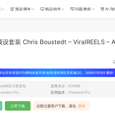
展
预设/脚本
精品/软件
问题/教程
AI /
is Boustedt – ViralREELS – Al
 本站所有资源均为网络收集而来!如有侵权请联系客服QQ：3896976069 删除!
iralREELS资源包
文件大小：
974MB
remiere Pro
应用版本：
Premiere Pro
立即下载
仅限注册用户下载，请先
登录