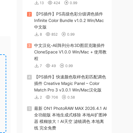
13
424
0.99
【PS插件】PS高级色彩分级调色插件
2
Infinite Color Bundle v1.0.2 Win/Mac
中文版
8
852
0.99
中文汉化-AE阵列分布3D图层克隆插件
3
CloneSpace V1.0.0 Win/Mac + 使用教
程
7
49
0.99
【PS插件】快速颜色取样色彩匹配调色
4
插件 Creative Magic Panel – Color
Match Pro 3 v3.0.1 Win/Mac汉化版
2
706
0.58
最新 ON1 PhotoRAW MAX 2026.4.1 AI
5
全功能版 本地生成式移除 本地AI扩图神
器 模糊放大！AI天空 滤镜调色 本地离
线 完全免费