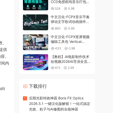
CC0免授权纯音乐打包带
走，短视频自媒体必备神
524
0.98
器！
中文汉化-FCPX音乐节奏
律动文字歌词动画插件
Rhythmic Text
893
0.99
中文汉化-FCPX竖屏视频
编辑工具包 Vertical
特效、
Editing Tools
433
0.98
，提供
内容。
【教程】AI电影制作技术
短视频2026AI导演全流程
时间内
教程ai电影+ai漫剧+ai运
672
2.99
镜
下载排行
dit
后期光影特效神器 Boris FX Optics
1
2026.5.1 一键汉化版解锁！一站式搞定
光效、粒子与AI修图的全能神器