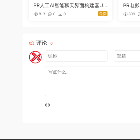
PR人工AI智能聊天界面构建器UI
PR电
元素动画素材模板 AI Gen Const
字幕模板 
免费
813
0
0
899
ructor
les 
评论
0