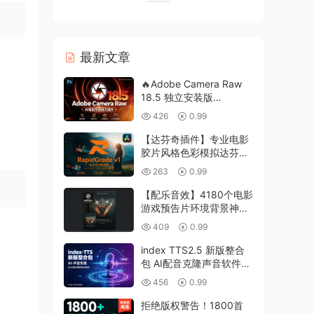
最新文章
🔥Adobe Camera Raw
18.5 独立安装版
Win/Mac｜景观选择｜干
426
0.99
扰人物移除，赠送 DNG
照片转换工具
【达芬奇插件】专业电影
胶片风格色彩模拟达芬奇
调色插件 RapidGrade
263
0.99
v1.7.0 Win汉化版
【配乐音效】4180个电影
游戏预告片环境背景神秘
紧张节奏氛围配乐音效
409
0.99
Keepforest –
WILDHUNT: Savage
index TTS2.5 新版整合
Ritual Tension
包 AI配音克隆声音软件
影视文本转语音 win
456
0.99
拒绝版权警告！1800首