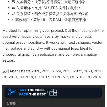
🔠 文本拆分：按字符/符号拆分并自动正确命名
🧩 矢量爆炸：支持 .AI / .EPS 文件快速拆分
🔗 关系保留：预合成后保留父子关系与图层位置
⚡ 高效易用：简洁 UI，省 RAM，让项目更干净
Multitool for optimizing your project. Cut the mess, pack the
best! Automatically cuts layers by masks and collects
optimal precompositions. It works with text , shapes, vector
file, footage and solid — without manual fuss. Ideal for
procedural graphics, replicators, and complex animation
setups.
支持After Effects 2026, 2025, 2024, 2023, 2022, 2021, 2020,
CC 2019, CC 2018, CC 2017, CC 2015.3, CC 2015, CC 2014