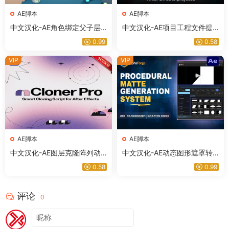
AE脚本
AE脚本
中文汉化-AE角色绑定父子层
中文汉化-AE项目工程文件提
级管理脚本 Sticky Web V1.3.
取脚本 Pluck V1.5.0 + 使用教
0.99
0.58
2 + 使用教程
程
VIP
VIP
AE脚本
AE脚本
中文汉化-AE图层克隆阵列动
中文汉化-AE动态图形遮罩转
画脚本 mCloner Pro V2.3 +
场生成脚本 AlphaForge v1.0.1
0.58
0.99
使用教程
+ 使用教程
评论
0