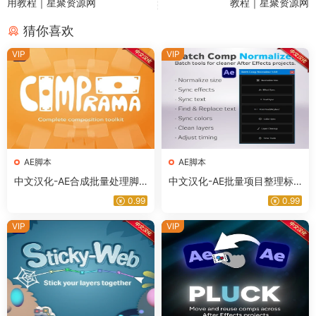
用教程｜星聚资源网
教程｜星聚资源网
猜你喜欢
VIP
VIP
AE脚本
AE脚本
中文汉化-AE合成批量处理脚
中文汉化-AE批量项目整理标
本 COMP-O-RAMA v1.1.0 +
准化管理脚本 Batch Comp N
0.99
0.99
使用教程
ormalizer v1.0.0 + 使用教程
VIP
VIP