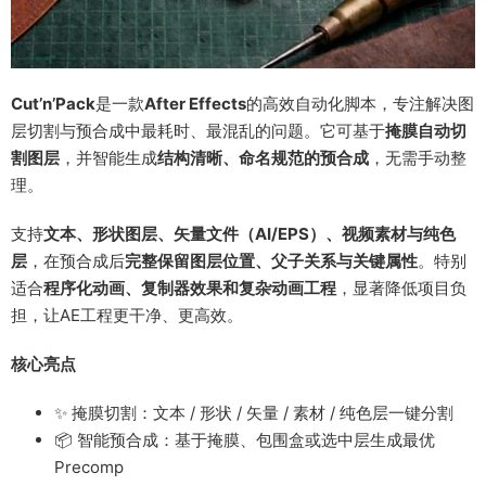
Cut’n’Pack
是一款
After Effects
的高效自动化脚本，专注解决图
层切割与预合成中最耗时、最混乱的问题。它可基于
掩膜自动切
割图层
，并智能生成
结构清晰、命名规范的预合成
，无需手动整
理。
支持
文本、形状图层、矢量文件（AI/EPS）、视频素材与纯色
层
，在预合成后
完整保留图层位置、父子关系与关键属性
。特别
适合
程序化动画、复制器效果和复杂动画工程
，显著降低项目负
担，让AE工程更干净、更高效。
核心亮点
✨ 掩膜切割：文本 / 形状 / 矢量 / 素材 / 纯色层一键分割
📦 智能预合成：基于掩膜、包围盒或选中层生成最优
Precomp