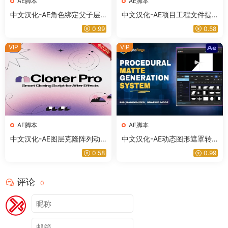
AE脚本
AE脚本
中文汉化-AE角色绑定父子层
中文汉化-AE项目工程文件提
级管理脚本 Sticky Web V1.3.
取脚本 Pluck V1.5.0 + 使用教
0.99
0.58
2 + 使用教程
程
VIP
VIP
AE脚本
AE脚本
中文汉化-AE图层克隆阵列动
中文汉化-AE动态图形遮罩转
画脚本 mCloner Pro V2.3 +
场生成脚本 AlphaForge v1.0.1
0.58
0.99
使用教程
+ 使用教程
评论
0