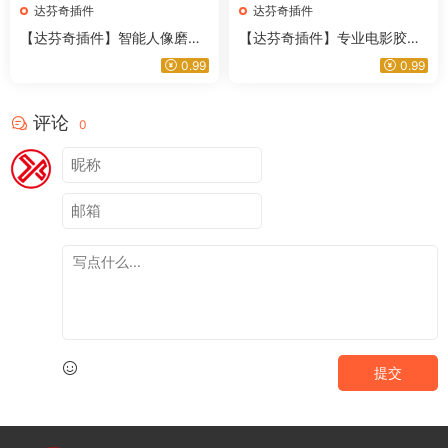
达芬奇插件
达芬奇插件
【达芬奇插件】智能人像磨皮
【达芬奇插件】专业电影胶片
祛斑美颜皮肤光泽美白修饰插
风格色彩模拟达芬奇调色插件
0.99
0.99
件 Digital Bigmo – Skinworks
RapidGrade v1.6.6 Win汉化
2026.1.1 Win/Mac汉化版
版
评论
0
提交