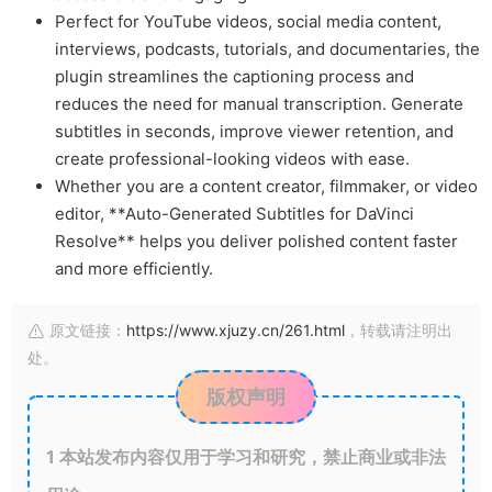
Perfect for YouTube videos, social media content,
interviews, podcasts, tutorials, and documentaries, the
plugin streamlines the captioning process and
reduces the need for manual transcription. Generate
subtitles in seconds, improve viewer retention, and
create professional-looking videos with ease.
Whether you are a content creator, filmmaker, or video
editor, **Auto-Generated Subtitles for DaVinci
Resolve** helps you deliver polished content faster
and more efficiently.
原文链接：
https://www.xjuzy.cn/261.html
，转载请注明出
处。
版权声明
1
本站发布内容仅用于学习和研究，禁止商业或非法