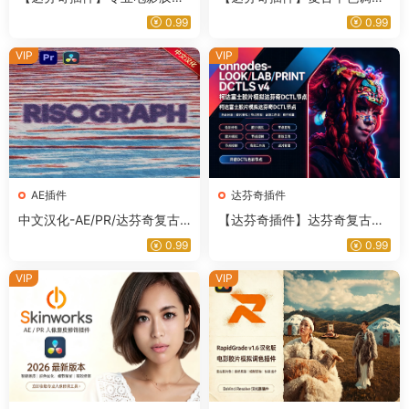
风格色彩模拟达芬奇调色插件
点孔版印刷油墨纹理艺术特效
0.99
0.99
RapidGrade v1.7.0 Win汉化版
插件 Risograph v1.0.0 Win/M
ac汉化版
VIP
VIP
AE插件
达芬奇插件
中文汉化-AE/PR/达芬奇复古
【达芬奇插件】达芬奇复古电
半色调艺术印刷效果插件 Riso
影胶片质感色彩模拟调色 DCT
0.99
0.99
graph V1.0 Win/Mac
L节点预设 Mononodes – LOO
K / LAB / PRINT DCTLS v4.0
VIP
VIP