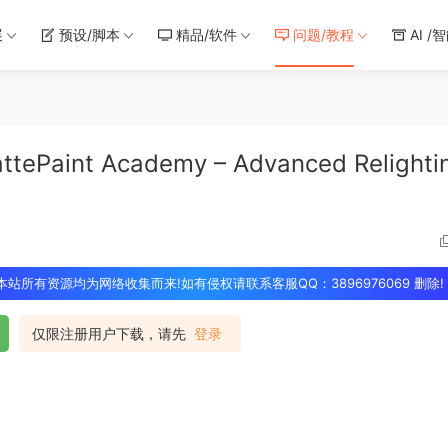
展
预设/脚本
精品/软件
问题/教程
AI /
nt Academy – Advanced Relighti
 本站所有资源均为网络收集而来!如有侵权请联系客服QQ：3896976069 删除!
仅限注册用户下载，请先
登录