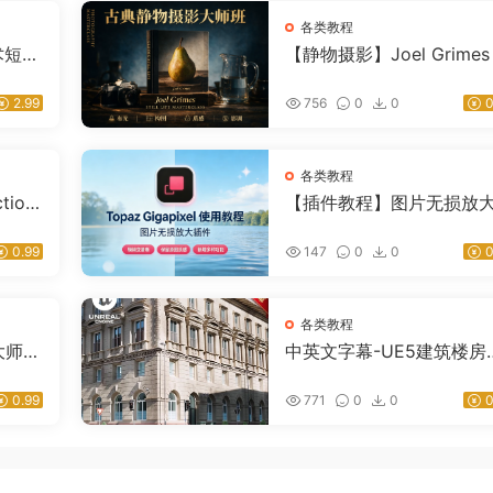
各类教程
术短视
【静物摄影】Joel Grimes
程ai
美的古典艺术静物摄影大
教程-精翻中英字幕
2.99
756
0
0
0
各类教程
tion
【插件教程】图片无损放
程 新
件 Topaz Gigapixel Pro 
文字幕使用视频教程
0.99
147
0
0
0
各类教程
大师
中英文字幕-UE5建筑楼房
F+配
模贴图灯光渲染教程 Unrea
Engine 5 Complete Archi
0.99
771
0
0
0
ctural Environment Creat
n