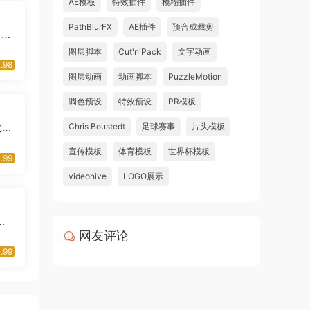
AE模板
特效插件
模糊插件
PathBlurFX
AE插件
预合成裁剪
 精
师班
图层脚本
Cut'n'Pack
文字动画
.98
图层动画
动画脚本
PuzzleMotion
调色预设
特效预设
PR模板
大插
Chris Boustedt
足球赛事
片头模板
中
宣传模板
体育模板
世界杯模板
.99
videohive
LOGO展示
建
l
网友评论
te
.99
io