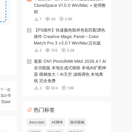
CloneSpace V1.0.0 Win/Mac + 使用教
程
7
46
0.99
【PS插件】快速颜色取样色彩匹配调色
4
插件 Creative Magic Panel – Color
Match Pro 3 v3.0.1 Win/Mac汉化版
2
705
0.58
最新 ON1 PhotoRAW MAX 2026.4.1 AI
5
全功能版 本地生成式移除 本地AI扩图神
器 模糊放大！AI天空 滤镜调色 本地离
线 完全免费
2
504
1.99
下一篇
ci-fi
Door
热门标签
Aescripts
AE脚本
路径模糊