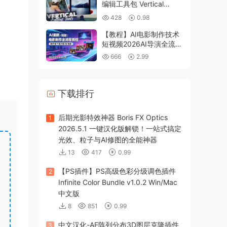
编辑工具包 Vertical
Editing Tools
428
0.98
【教程】AI电影制作技术
短视频2026AI导演全流程
教程ai电影+ai漫剧+ai运
666
2.99
镜
下载排行
后期光影特效神器 Boris FX Optics
1
2026.5.1 一键汉化版解锁！一站式搞定
光效、粒子与AI修图的全能神器
13
417
0.99
【PS插件】PS高级色彩分级调色插件
2
Infinite Color Bundle v1.0.2 Win/Mac
中文版
8
851
0.99
中文汉化-AE阵列分布3D图层克隆插件
3