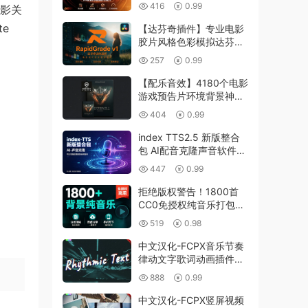
Win/Mac｜景观选择｜干
416
0.99
光影关
扰人物移除，赠送 DNG
照片转换工具
e
【达芬奇插件】专业电影
胶片风格色彩模拟达芬奇
调色插件 RapidGrade
257
0.99
v1.7.0 Win汉化版
【配乐音效】4180个电影
游戏预告片环境背景神秘
紧张节奏氛围配乐音效
404
0.99
Keepforest –
WILDHUNT: Savage
index TTS2.5 新版整合
Ritual Tension
包 AI配音克隆声音软件
影视文本转语音 win
447
0.99
拒绝版权警告！1800首
CC0免授权纯音乐打包带
走，短视频自媒体必备神
519
0.98
器！
中文汉化-FCPX音乐节奏
律动文字歌词动画插件
Rhythmic Text
888
0.99
中文汉化-FCPX竖屏视频