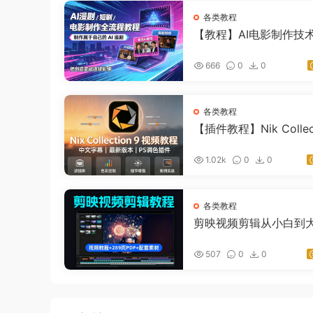
各类教程
【教程】AI电影制作技
频2026AI导演全流程教
电影+ai漫剧+ai运镜
666
0
0
各类教程
【插件教程】Nik Collec
v9 中文字幕使用视频教
功能介绍+实例案例
1.02k
0
0
各类教程
剪映视频剪辑从小白到
高级视频教程+289页PD
套素材！
507
0
0