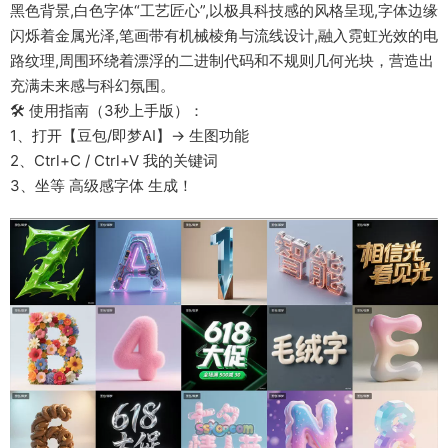
黑色背景,白色字体“工艺匠心”,以极具科技感的风格呈现,字体边缘
闪烁着金属光泽,笔画带有机械棱角与流线设计,融入霓虹光效的电
路纹理,周围环绕着漂浮的二进制代码和不规则几何光块，营造出
充满未来感与科幻氛围。
🛠 使用指南（3秒上手版）：
1、打开【豆包/即梦AI】→ 生图功能
2、Ctrl+C / Ctrl+V 我的关键词
3、坐等 高级感字体 生成！