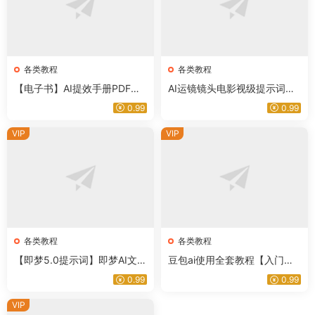
各类教程
各类教程
【电子书】AI提效手册PDF电
AI运镜镜头电影视级提示词视
子版 豆包/即梦/剪映/飞书/扣
频教程AI制作短视频快速入门
0.99
0.99
子/5合1实操指南从入门到精通
全解析-星聚资源网
视频+PDF
VIP
VIP
各类教程
各类教程
【即梦5.0提示词】即梦AI文字
豆包ai使用全套教程【入门到
生成图片提示词描述词运镜分
精通】新手必学/提示词指令大
0.99
0.99
镜头视频关键词提示词教程
全/实操-星聚资源网
VIP