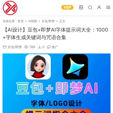
当前位置：
首页
AI智能
豆包/即梦
正文
【AI设计】豆包+即梦AI字体提示词大全：1000
+字体生成关键词与咒语合集
豆包/即梦
788
0
推广