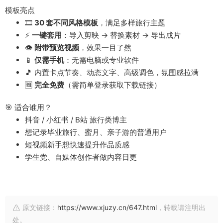
模板亮点
🎞️
30 套不同风格模板
，满足多样旅行主题
⚡
一键套用
：导入剪映 → 替换素材 → 导出成片
👁️
附带预览视频
，效果一目了然
📱
仅需手机
：无需电脑或专业软件
🎵 内置卡点节奏、动态文字、高级调色，氛围感拉满
🆓
完全免费
（需简单登录获取下载链接）
🎯 适合谁用？
抖音 / 小红书 / B站 旅行类博主
想记录毕业旅行、蜜月、亲子游的普通用户
短视频新手想快速提升作品质感
学生党、自媒体创作者做内容日更
原文链接：
https://www.xjuzy.cn/647.html
，转载请注明出
处。