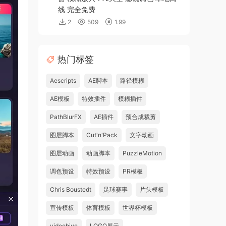
线 完全免费
2
509
1.99
热门标签
Aescripts
AE脚本
路径模糊
AE模板
特效插件
模糊插件
PathBlurFX
AE插件
预合成裁剪
图层脚本
Cut'n'Pack
文字动画
图层动画
动画脚本
PuzzleMotion
调色预设
特效预设
PR模板
Chris Boustedt
足球赛事
片头模板
宣传模板
体育模板
世界杯模板
videohive
LOGO展示