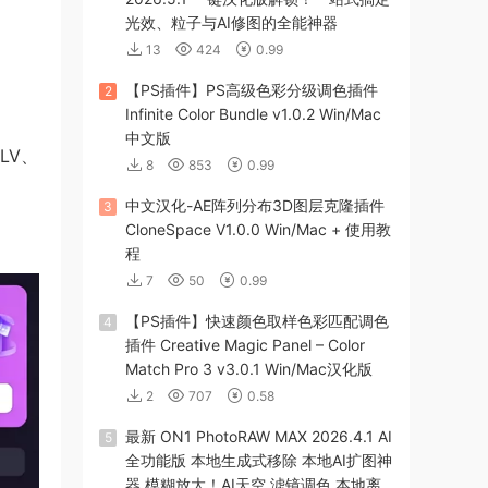
光效、粒子与AI修图的全能神器
13
424
0.99
【PS插件】PS高级色彩分级调色插件
2
Infinite Color Bundle v1.0.2 Win/Mac
中文版
LV、
8
853
0.99
中文汉化-AE阵列分布3D图层克隆插件
3
CloneSpace V1.0.0 Win/Mac + 使用教
程
7
50
0.99
【PS插件】快速颜色取样色彩匹配调色
4
插件 Creative Magic Panel – Color
Match Pro 3 v3.0.1 Win/Mac汉化版
2
707
0.58
最新 ON1 PhotoRAW MAX 2026.4.1 AI
5
全功能版 本地生成式移除 本地AI扩图神
器 模糊放大！AI天空 滤镜调色 本地离