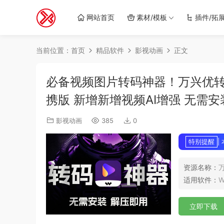
网站首页
素材/模板
插件/拓
当前位置：
首页
精品软件
影视动画
正文
必备视频图片转码神器！万兴优转 v17.4.
携版 新增新增视频AI增强 无需安
影视动画
385
0
特别提醒
|
资源名称：
适用软件：
W
立即下载