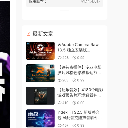
应用版本：
v17.4.4.617
最新文章
🔥Adobe Camera Raw
18.5 独立安装版
Win/Mac｜景观选择｜干
428
0.99
扰人物移除，赠送 DNG
照片转换工具
【达芬奇插件】专业电影
胶片风格色彩模拟达芬奇
调色插件 RapidGrade
263
0.99
v1.7.0 Win汉化版
【配乐音效】4180个电影
游戏预告片环境背景神秘
紧张节奏氛围配乐音效
410
0.99
Keepforest –
WILDHUNT: Savage
index TTS2.5 新版整合
Ritual Tension
包 AI配音克隆声音软件
影视文本转语音 win
457
0.99