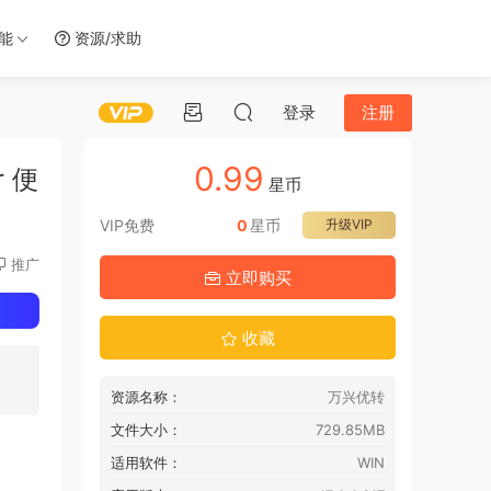
智能
资源/求助
登录
注册
0.99
r 便
星币
VIP免费
0
星币
升级VIP
推广
立即购买
收藏
资源名称：
万兴优转
文件大小：
729.85MB
适用软件：
WIN