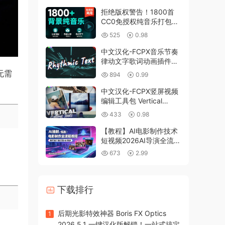
拒绝版权警告！1800首
CC0免授权纯音乐打包带
走，短视频自媒体必备神
525
0.98
器！
中文汉化-FCPX音乐节奏
律动文字歌词动画插件
Rhythmic Text
 无需
894
0.99
中文汉化-FCPX竖屏视频
编辑工具包 Vertical
Editing Tools
433
0.98
【教程】AI电影制作技术
短视频2026AI导演全流程
教程ai电影+ai漫剧+ai运
673
2.99
镜
下载排行
后期光影特效神器 Boris FX Optics
1
2026.5.1 一键汉化版解锁！一站式搞定