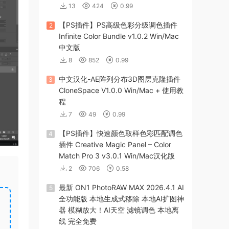
13
424
0.99
【PS插件】PS高级色彩分级调色插件
2
Infinite Color Bundle v1.0.2 Win/Mac
中文版
8
852
0.99
中文汉化-AE阵列分布3D图层克隆插件
3
CloneSpace V1.0.0 Win/Mac + 使用教
程
7
49
0.99
【PS插件】快速颜色取样色彩匹配调色
4
插件 Creative Magic Panel – Color
Match Pro 3 v3.0.1 Win/Mac汉化版
2
706
0.58
最新 ON1 PhotoRAW MAX 2026.4.1 AI
5
全功能版 本地生成式移除 本地AI扩图神
器 模糊放大！AI天空 滤镜调色 本地离
线 完全免费