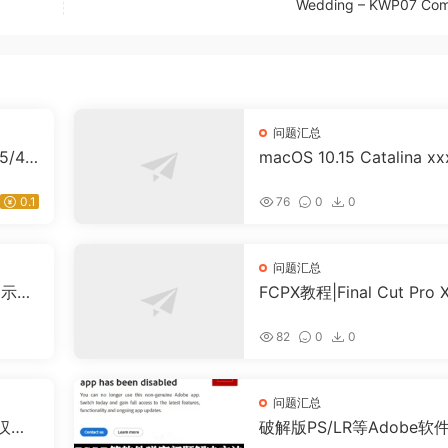
Wedding – KWP07 Com
问题汇总
5/4.
macOS 10.15 Catalina xx
立安装
pp已损坏，无法打开，你
该将它移到废纸篓解决方
0.1
76
0
0
问题汇总
提示安
FCPX教程|Final Cut Pro 
继续安
插件卸载及安装路径
82
0
0
问题汇总
文汉化
破解版PS/LR等Adobe软
要更
示“this Adobe app is not