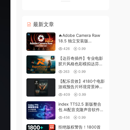
最新文章
🔥Adobe Camera Raw
18.5 独立安装版
Win/Mac｜景观选择｜干
426
0.99
扰人物移除，赠送 DNG
照片转换工具
【达芬奇插件】专业电影
胶片风格色彩模拟达芬奇
调色插件 RapidGrade
263
0.99
v1.7.0 Win汉化版
【配乐音效】4180个电影
游戏预告片环境背景神秘
紧张节奏氛围配乐音效
409
0.99
Keepforest –
WILDHUNT: Savage
index TTS2.5 新版整合
Ritual Tension
包 AI配音克隆声音软件
影视文本转语音 win
456
0.99
拒绝版权警告！1800首