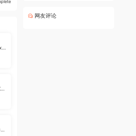
plete
网友评论
x.a
应
法
X
件提
 av