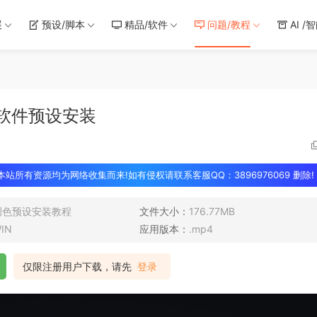
展
预设/脚本
精品/软件
问题/教程
AI /
软件预设安装
 本站所有资源均为网络收集而来!如有侵权请联系客服QQ：3896976069 删除!
调色预设安装教程
文件大小：
176.77MB
IN
应用版本：
.mp4
仅限注册用户下载，请先
登录