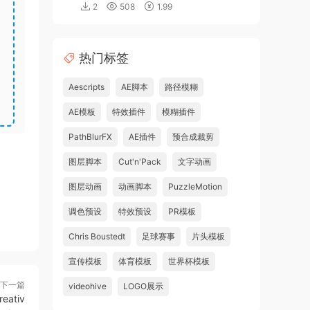
2
508
1.99
热门标签
Aescripts
AE脚本
路径模糊
AE模板
特效插件
模糊插件
PathBlurFX
AE插件
预合成裁剪
图层脚本
Cut'n'Pack
文字动画
图层动画
动画脚本
PuzzleMotion
调色预设
特效预设
PR模板
Chris Boustedt
足球赛事
片头模板
宣传模板
体育模板
世界杯模板
下一篇
videohive
LOGO展示
ativ