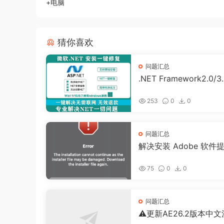
+电脑
猜你喜欢
问题汇总
.NET Framework2.0/3.
0/4.5离线一键修复独
Win11/10/7
253
0
0
问题汇总
解决安装 Adobe 软件
装文件出现Error无法
装
75
0
0
问题汇总
⚠️更新AE26.2版本中
插件不显示，请尽量不