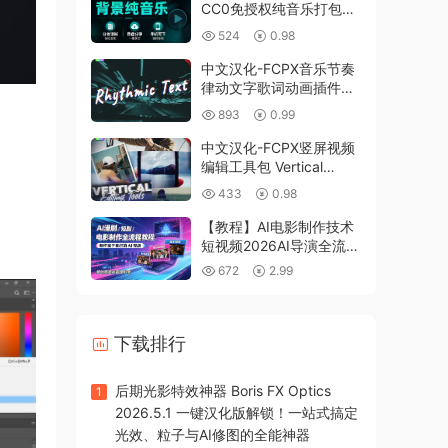
CC0免授权纯音乐打包带
走，短视频自媒体必备神
524
0.98
器！
中文汉化-FCPX音乐节奏
律动文字歌词动画插件
Rhythmic Text
893
0.99
中文汉化-FCPX竖屏视频
编辑工具包 Vertical
Editing Tools
433
0.98
【教程】AI电影制作技术
短视频2026AI导演全流程
教程ai电影+ai漫剧+ai运
672
2.99
镜
下载排行
后期光影特效神器 Boris FX Optics
1
2026.5.1 一键汉化版解锁！一站式搞定
光效、粒子与AI修图的全能神器