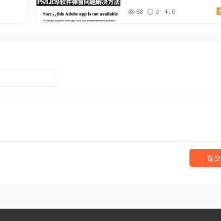
ailable”的解决方法（持续
68
0
0
新）
提交